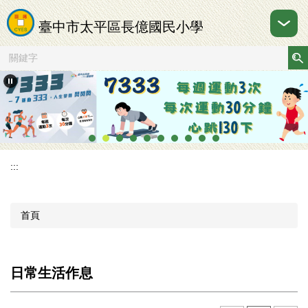
跳
到
臺中市太平區長億國民小學
主
要
內
容
區
:::
首頁
日常生活作息