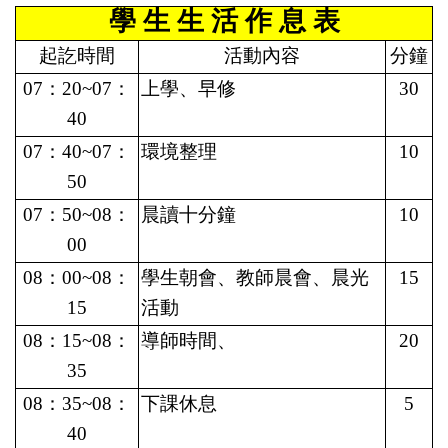
學 生 生 活 作 息 表
起訖時間
活動內容
分鐘
07
：20~07：
上學、早修
30
4
0
07
：40~07：
環境整理
10
50
07
：50~08：
晨讀十分鐘
10
00
08
：00~08：
學生朝會、教師晨會、晨光
15
15
活動
08
：15~08：
導師時間、
20
35
08
：35~08：
下課休息
5
40