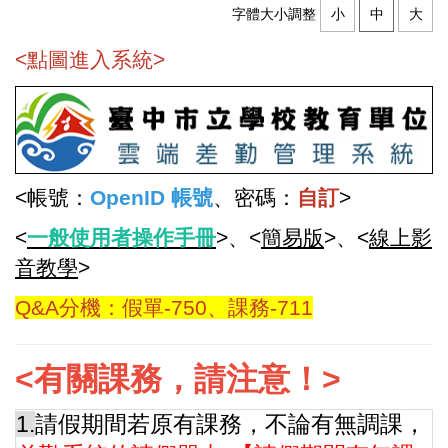
字體大小調整
小
中
大
<點圖進入系統>
<帳號：
OpenID 帳號
、密碼：
自訂
>
<
一般使用者操作手冊
>、<
簡易版
>、<
線上影
音教學
>
Q&A分機：假單-750、課務-711
<有關課務，請注意！>
1.
請假期間若原有課務，不論有無調課，