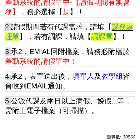
差勤系統的請假單中-【請假期間有無課
務】
，務必選擇【
是
】！
2.
請假期間若有代課需求，請填【
課務處
理單
】，若有調課，請填【
調課單
】！
3.
承2，EMIAL回附檔案，請務必附檔於
差勤系統的請假單中！
4.
承2
，表單送出後，
填單人
及
教學組
皆
會收到EMAIL通知。
5.
公派代課及兩日以上病假、娩假...等，
需附上電子檔案（可掃描）。
瀏覽數:
30560