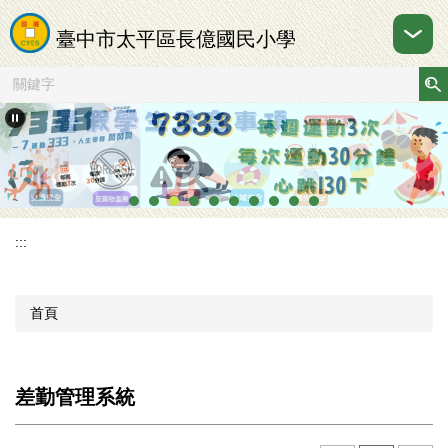
跳
到
臺中市太平區長億國民小學
主
要
內
容
區
:::
首頁
差勤管理系統