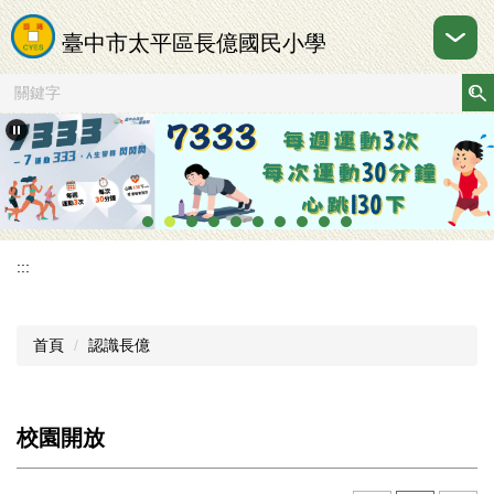
跳
到
臺中市太平區長億國民小學
主
要
內
容
區
:::
首頁
認識長億
校園開放