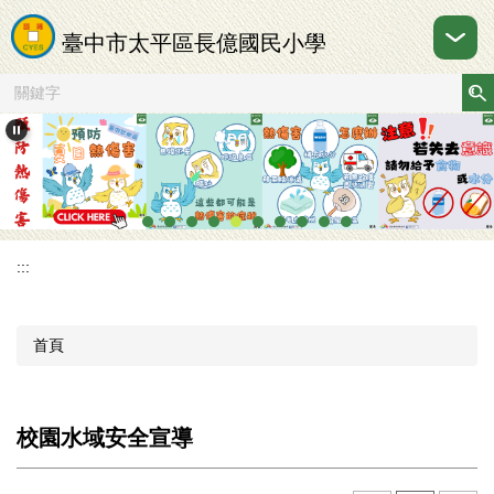
跳
到
臺中市太平區長億國民小學
主
要
內
容
區
:::
首頁
校園水域安全宣導