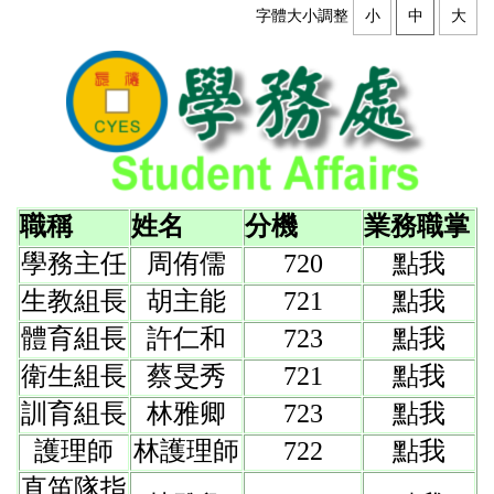
字體大小調整
小
中
大
職稱
姓名
分機
業務職掌
學務主任
周侑儒
720
點我
生教組長
胡主能
721
點我
體育組長
許仁和
723
點我
衛生組長
蔡旻秀
721
點我
訓育組長
林雅卿
723
點我
護理師
林護理師
722
點我
直笛隊指