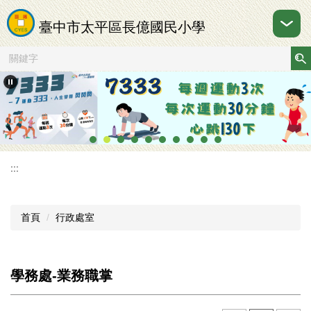
跳
到
臺中市太平區長億國民小學
主
要
內
容
區
:::
首頁
行政處室
學務處-業務職掌