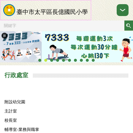
跳
到
臺中市太平區長億國民小學
主
要
內
容
區
行政處室
附設幼兒園
主計室
校長室
輔導室-業務與職掌